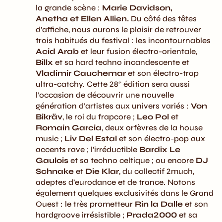
la grande scène :
Marie Davidson,
Anetha et Ellen Allien.
Du côté des têtes
d’affiche, nous aurons le plaisir de retrouver
trois habitués du festival : les incontournables
Acid Arab
et leur fusion électro-orientale,
Billx
et sa hard techno incandescente et
Vladimir Cauchemar
et son électro-trap
ultra-catchy. Cette 28ᵉ édition sera aussi
l’occasion de découvrir une nouvelle
génération d’artistes aux univers variés :
Von
Bikräv
, le roi du frapcore ;
Leo Pol
et
Romain Garcia
, deux orfèvres de la house
music ;
Liv Del Estal
et son électro-pop aux
accents rave ; l’irréductible
Bardix Le
Gaulois
et sa techno celtique ; ou encore
DJ
Schnake
et
Die Klar
, du collectif 2much,
adeptes d’eurodance et de trance. Notons
également quelques exclusivités dans le Grand
Ouest : le très prometteur
Rin la Dalle
et son
hardgroove irrésistible ;
Prada2000
et sa