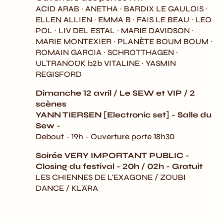
ACID ARAB · ANETHA · BARDIX LE GAULOIS ·
ELLEN ALLIEN · EMMA B · FAIS LE BEAU · LEO
POL · LIV DEL ESTAL · MARIE DAVIDSON ·
MARIE MONTEXIER · PLANÈTE BOUM BOUM ·
ROMAIN GARCIA · SCHROTTHAGEN ·
ULTRANOÜK b2b VITALINE · YASMIN
REGISFORD
Dimanche 12
avril / Le SEW et VIP / 2
scènes
YANN TIERSEN [Electronic set] - Salle du
Sew -
Debout - 19h - Ouverture porte 18h30
Soirée VERY IMPORTANT PUBLIC -
Closing du festival - 20h / 02h - Gratuit
LES CHIENNES DE L'EXAGONE / ZOUBI
DANCE / KLÄRA