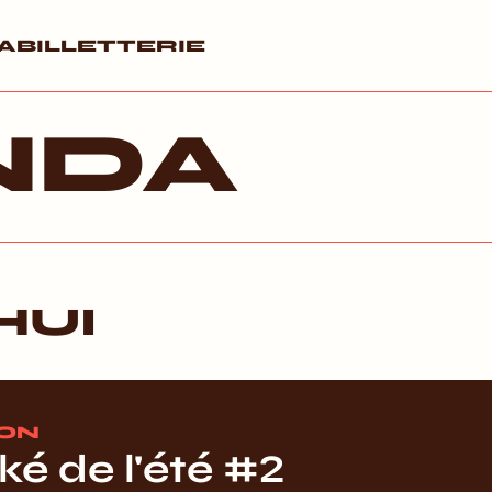
A
BILLETTERIE
NDA
HUI
ION
é de l'été #2