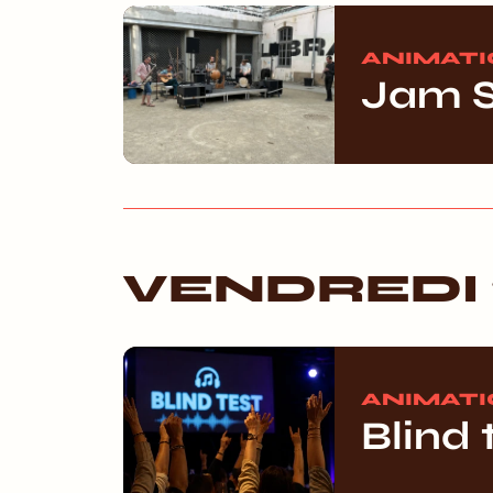
ANIMAT
Jam S
VENDREDI 
ANIMAT
Blind 