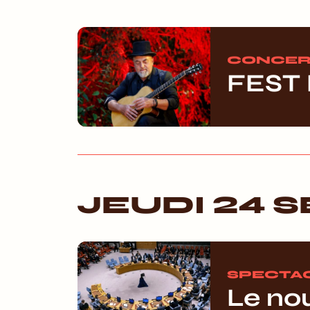
CONCER
FEST
JEUDI 24 
SPECTA
Le no