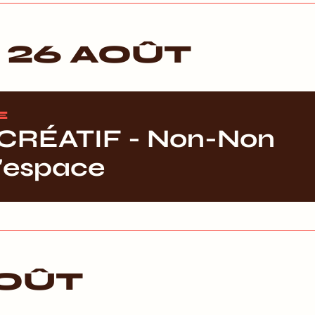
 26 AOÛT
E
CRÉATIF - Non-Non
l'espace
AOÛT