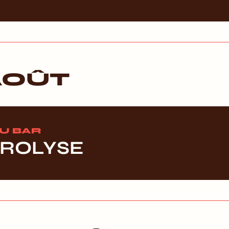
AOÛT
AU BAR
YROLYSE