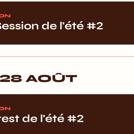
ION
ession de l'été #2
28 AOÛT
ION
test de l'été #2