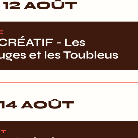
12 AOÛT
E
CRÉATIF - Les
uges et les Toubleus
14 AOÛT
T